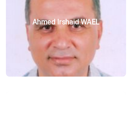
Ahmed Irshaid WAEL
Radu VĂCĂREANU