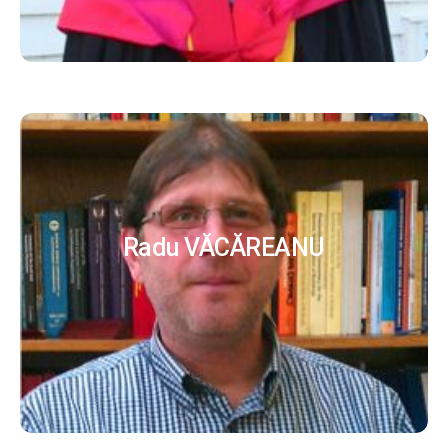
Radu VĂCĂREANU