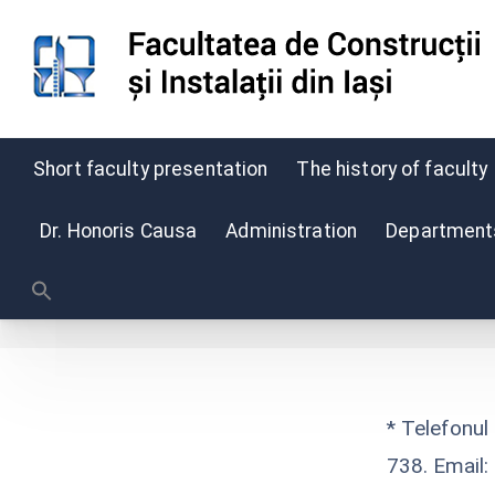
Short faculty presentation
The history of faculty
Skip
to
Dr. Honoris Causa
Administration
Departments,
Stud
content
* Telefonul
738. Email: