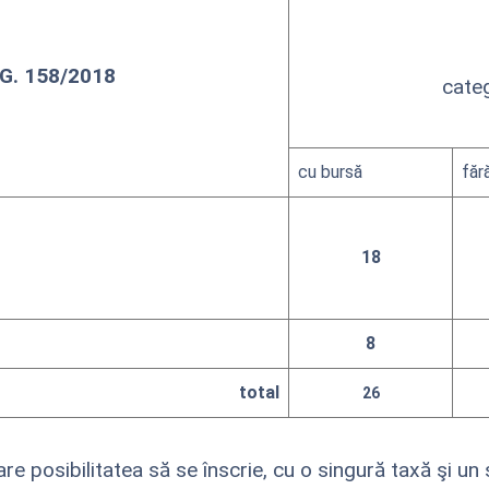
.G. 158/2018
categ
cu bursă
făr
18
8
total
26
re posibilitatea să se înscrie, cu o singură taxă şi un 