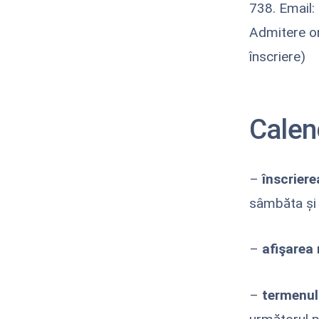
738. Email:
Admitere on
înscriere)
Calen
–
înscriere
sâmbăta și 
–
afişarea 
–
termenul