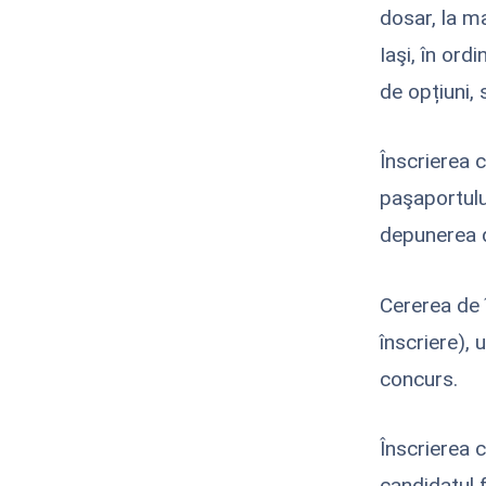
dosar, la m
Iaşi, în ord
de opțiuni, 
Înscrierea c
paşaportulu
depunerea d
Cererea de 
înscriere),
concurs.
Înscrierea 
candidatul 