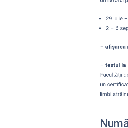
următorul 
29 iulie 
2 – 6 sep
–
afişarea 
–
testul la
Facultății d
un certific
limbi străine
Număr