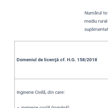
Numărul tot
mediu rural
suplimentat
Domeniul de licenţă
cf. H.G. 158/2018
Inginerie Civilă,
din care:
–
inginerie civilă (română)