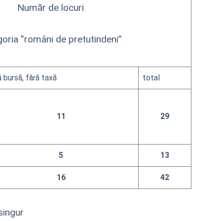
Număr de locuri
oria ”români de pretutindeni”
ă bursă, fără taxă
total
11
29
5
13
16
42
singur