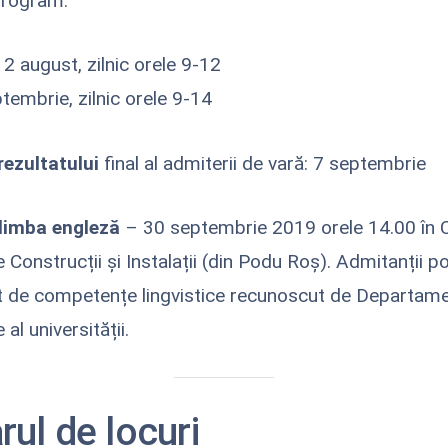
program:
– 2 august, zilnic orele 9-12
tembrie, zilnic orele 9-14
rezultatului
final al admiterii de vară: 7 septembrie
 limba engleză
– 30 septembrie 2019 orele 14.00 în C
e Construcții și Instalații (din Podu Roș). Admitanții 
at de competențe lingvistice recunoscut de Departame
 al universității.
ul de locuri