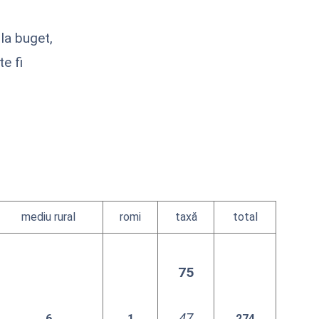
la buget,
te fi
mediu rural
romi
taxă
total
75
47
6
1
274