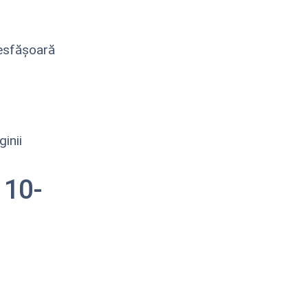
desfășoară
inii
 10-