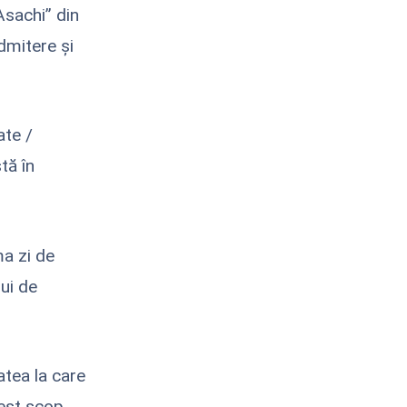
Asachi” din
dmitere și
ate /
tă în
ma zi de
ui de
atea la care
est scop.