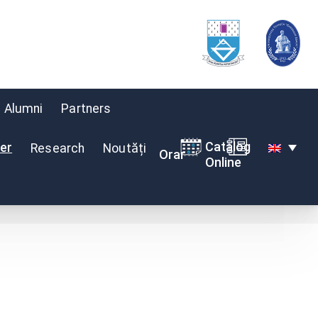
Alumni
Partners
Catalog
er
Research
Noutăți
cență
Orar
Online