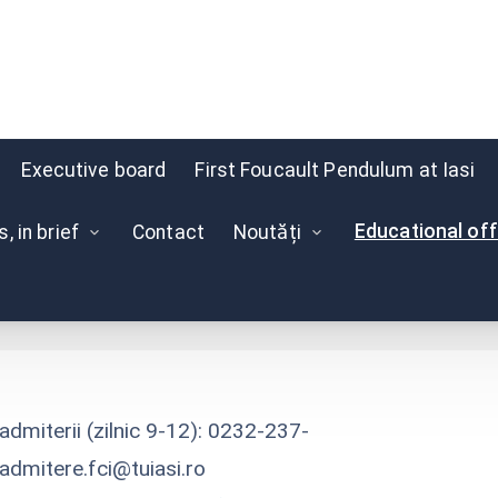
Executive board
First Foucault Pendulum at Iasi
Educational off
 in brief
Contact
Noutăți
ii universitare de li
 admiterii (zilnic 9-12): 0232-237-
 admitere.fci@tuiasi.ro