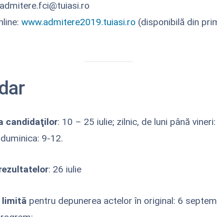
 admitere.fci@tuiasi.ro
line:
www.admitere2019.tuiasi.ro
(disponibilă din pri
dar
a candidaţilor
: 10 – 25 iulie; zilnic, de luni până vineri
duminica: 9-12.
rezultatelor
: 26 iulie
 limită
pentru depunerea actelor în original: 6 septem