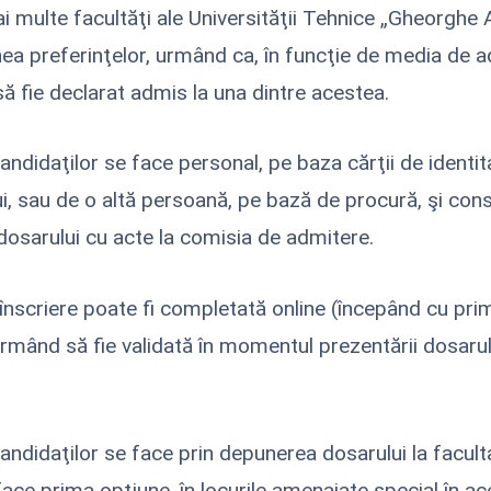
ai multe facultăţi ale Universităţii Tehnice „Gheorghe 
inea preferinţelor, urmând ca, în funcţie de media de a
să fie declarat admis la una dintre acestea.
andidaţilor se face personal, pe baza cărţii de identit
i, sau de o altă persoană, pe bază de procură, şi cons
osarului cu acte la comisia de admitere.
înscriere poate fi completată online (începând cu pri
 urmând să fie validată în momentul prezentării dosarul
candidaţilor se face prin depunerea dosarului la facult
face prima opţiune, în locurile amenajate special în ac