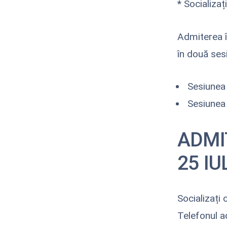
* Socializaț
Admiterea în
în două sesi
Sesiunea d
Sesiunea 
ADMIT
25 IU
Socializați 
Telefonul a