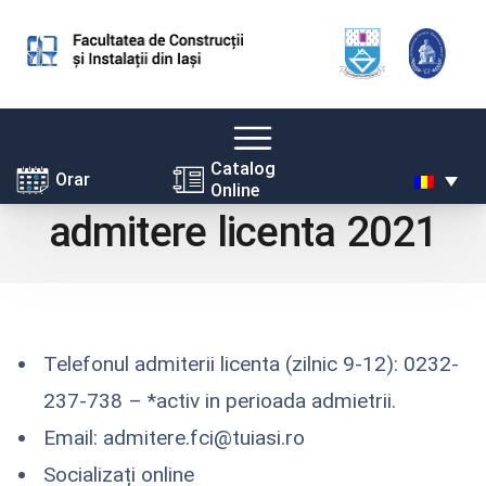
Skip
Catalog
Orar
Online
to
admitere licenta 2021
content
Telefonul admiterii licenta (zilnic 9-12): 0232-
237-738 – *activ in perioada admietrii.
Email: admitere.fci@tuiasi.ro
Socializați online