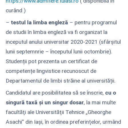
https://www.admitere.tuiasi.ro
( disponibilă în
curând )
–
testul la limba engleză
– pentru programul
de studii în limba engleză va fi organizat la
inceputul anului universitar 2020-2021 (sfârșitul
lunii septemnrie – începutul lunii octombrie).
Studenții pot prezenta un certificat de
competențe lingvistice recunoscut de
Departamentul de limbi străine al universității.
Candidatul are posibilitatea să se înscrie,
cu o
singură taxă şi un singur dosar
, la mai multe
facultăţi ale Universităţii Tehnice „Gheorghe
Asachi” din Iaşi, în ordinea preferinţelor, urmând