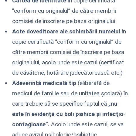
Cartea de identitate
în copie certificată
”conform cu originalul” de către membrii
comisiei de înscriere pe baza originalului
Acte doveditoare ale schimbării numelui
în
copie certificată ”conform cu originalul” de
către membrii comisiei de înscriere pe baza
originalului, acolo unde este cazul (certificat
de căsătorie, hotărâre judecătorească etc.)
Adeverință medicală tip
(eliberată de
medicul de familie sau de unitatea școlară) în
care trebuie să se specifice faptul că
„nu
este în evidență cu boli psihice și infecţio-
contagioase”.
Acolo unde este cazul, se va
aduce avizul psihologic/psihiatric.