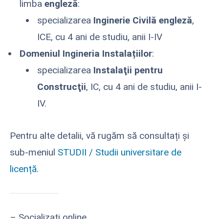
limba
engleză
:
specializarea
Inginerie Civilă engleză
,
ICE, cu 4 ani de studiu, anii I-IV
Domeniul Ingineria Instalațiilor
:
specializarea
Instalaţii pentru
Construcţii
, IC, cu 4 ani de studiu, anii I-
IV.
Pentru alte detalii, vă rugăm să consultați și
sub-meniul
STUDII / Studii universitare de
licență
.
– Socializați online