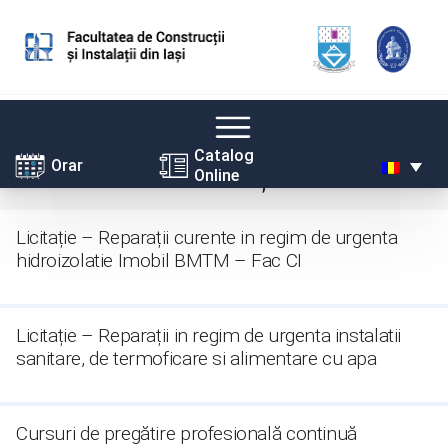
Skip
Catalog
Noutăți
Orar
Online
to
content
Licitație – Reparații curente in regim de urgenta
hidroizolatie Imobil BMTM – Fac CI
Licitație – Reparații in regim de urgenta instalatii
sanitare, de termoficare si alimentare cu apa
Cursuri de pregătire profesională continuă