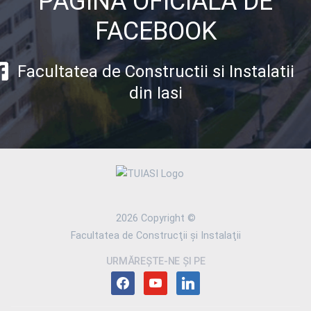
PAGINA OFICIALA DE
FACEBOOK
Facultatea de Constructii si Instalatii
din Iasi
2026 Copyright ©
Facultatea de Construcţii şi Instalaţii
URMĂREȘTE-NE ȘI PE
facebook
youtube
linkedin