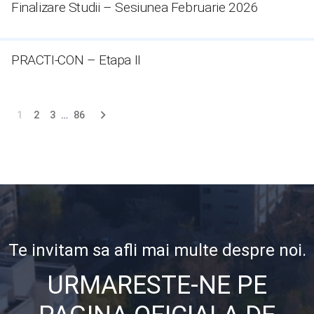
Finalizare Studii – Sesiunea Februarie 2026
PRACTI-CON – Etapa II
Navigare
1
2
3
…
86
în
articole
Te invitam sa afli mai multe despre noi.
URMARESTE-NE PE