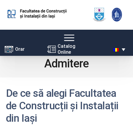
Skip
Catalog
Orar
Online
to
Admitere
content
De ce să alegi Facultatea
de Construcții și Instalații
din Iași