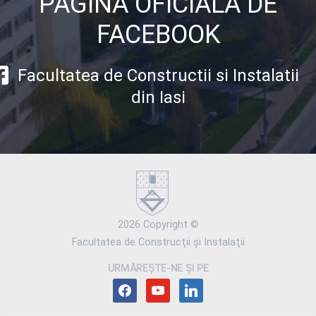
PAGINA OFICIALA DE
FACEBOOK
Facultatea de Constructii si Instalatii
din Iasi
2026 Copyright ©
Facultatea de Construcţii şi Instalaţii
URMĂREȘTE-NE ȘI PE
facebook
youtube
linkedin