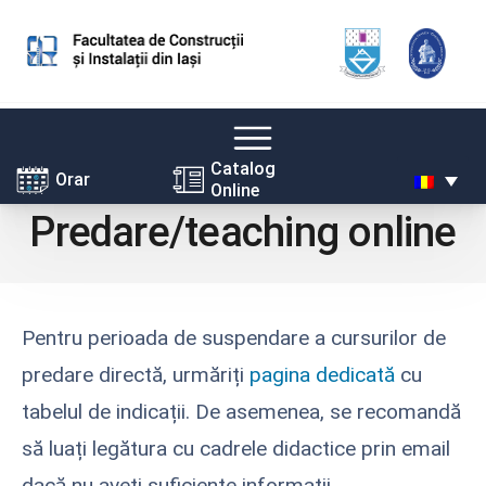
Skip
Catalog
Orar
Online
to
Predare/teaching online
content
Pentru perioada de suspendare a cursurilor de
predare directă, urmăriți
pagina dedicată
cu
tabelul de indicații. De asemenea, se recomandă
să luați legătura cu cadrele didactice prin email
dacă nu aveți suficiente informații.