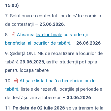
15:00)
7. Soluționarea contestațiilor de către comisia
de contestații –
25.06.2026.
8.
Afișarea
listelor finale
cu studenții
beneficiari ai locurilor de tabără
–
26.06.2026
9. Ședință ONLINE de repartizare a locurilor de
tabără
29.06.2026
, astfel studenții pot opta
pentru locația taberei.
10.
Afișare lista finală a beneficiarilor de
tabără
, listele de rezervă, locațiile și perioadele
de desfășurare a taberelor –
30.06.2026
11.
Pe data de 02 iulie 2026
se va transmite la