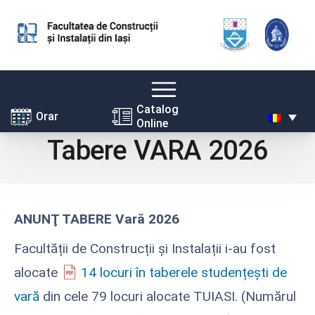
Skip
Catalog
Orar
Online
to
Tabere VARA 2026
content
ANUNŢ TABERE Vară 2026
Facultății de Construcții și Instalații i-au fost
alocate
14 locuri în taberele studențești de
vară
din cele 79 locuri alocate TUIASI. (Numărul