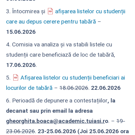
3. Întocmirea și
afișarea listelor cu studenții
care au depus cerere pentru tabără
–
15.06.2026
4. Comisia va analiza și va stabili listele cu
studenții care beneficiază de loc de tabără,
17.06.2026
.
5.
Afișarea listelor cu studenții beneficiari ai
locurilor de tabără
–
18.06.2026
.
22.06.2026
6. Perioadă de depunere a contestațiilor
, la
decanat sau prin email la adresa
gheorghita.boaca@academic.tuiasi.r
o
. –
19-
23.06.2026
.
23-25.06.2026 (Joi 25.06.2026 ora