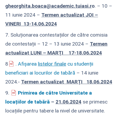
gheorghita.boaca@academic.tuiasi.r
o
. – 10 –
11 iunie 2024 –
Termen actualizat JOI –
VINERI 13-14.06.2024
7. Soluționarea contestațiilor de către comisia
de contestații – 12 – 13 iunie 2024 –
Termen
actualizat LUNI – MARȚI 17-18.06.2024
8
. Afișarea
listelor finale
cu studenții
beneficiari ai locurilor de tabără
– 14 iunie
2024.-
Termen actualizat MARȚI 18.06.2024
9.
Primirea de către Universitate a
locațiilor de tabără
–
21.06.2024
se primesc
locațiile pentru tabere la nivel de universitate.