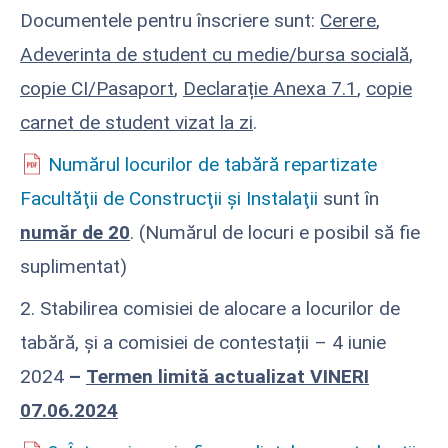
Documentele pentru înscriere sunt:
Cerere
,
Adeverinta de student cu medie/bursa socială
,
copie CI/Pasaport
,
Declarație Anexa 7.1
,
copie
carnet de student vizat la zi
.
Numărul locurilor de tabără repartizate
Facultăţii de Construcţii şi Instalaţii
sunt în
număr de 20
. (Numărul de locuri e posibil să fie
suplimentat)
2. Stabilirea comisiei de alocare a locurilor de
tabără, și a comisiei de contestații – 4 iunie
2024
–
Termen limită actualizat VINERI
07.06.2024