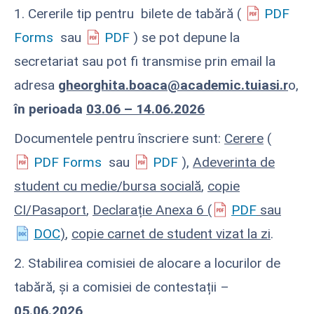
1. Cererile tip pentru bilete de tabără (
PDF
Forms
sau
PDF
) se pot depune la
secretariat sau pot fi transmise prin email la
adresa
gheorghita.boaca@academic.tuiasi.r
o,
în perioada
03.06 – 14.06.2026
Documentele pentru înscriere sunt:
Cerere
(
PDF Forms
sau
PDF
),
Adeverinta de
student cu medie/bursa socială
,
copie
CI/Pasaport
,
Declarație Anexa 6 (
PDF
sau
DOC
)
,
copie carnet de student vizat la zi
.
2. Stabilirea comisiei de alocare a locurilor de
tabără, și a comisiei de contestații –
05.06.2026