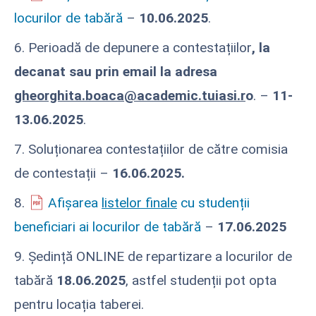
locurilor de tabără
–
10.06.2025
.
6. Perioadă de depunere a contestațiilor
, la
decanat sau prin email la adresa
gheorghita.boaca@academic.tuiasi.r
o
. –
11-
13.06.2025
.
7. Soluționarea contestațiilor de către comisia
de contestații –
16.06.2025.
8.
Afișarea
listelor finale
cu studenții
beneficiari ai locurilor de tabără
–
17.06.2025
9. Ședință ONLINE de repartizare a locurilor de
tabără
18.06.2025
, astfel studenții pot opta
pentru locația taberei.