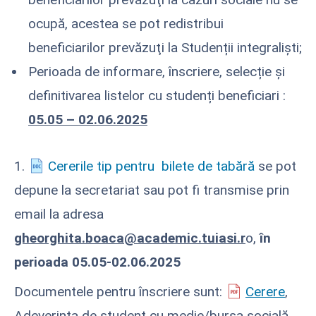
ocupă, acestea se pot redistribui
beneficiarilor prevăzuţi la Studenții integraliști;
Perioada de informare, înscriere, selecție și
definitivarea listelor cu studenți beneficiari :
05.05 – 02.06.2025
1.
Cererile tip pentru bilete de tabără
se pot
depune la secretariat sau pot fi transmise prin
email la adresa
gheorghita.boaca@academic.tuiasi.r
o,
în
perioada 05.05-02.06.2025
Documentele pentru înscriere sunt:
Cerere
,
Adeverinta de student cu medie/bursa socială
,