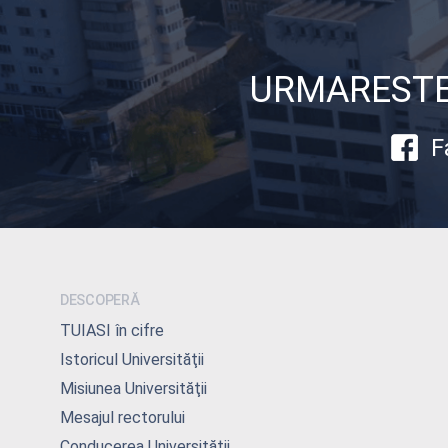
URMARESTE-
F
DESCOPERĂ
TUIASI în cifre
Istoricul Universităţii
Misiunea Universităţii
Mesajul rectorului
Conducerea Universităţii