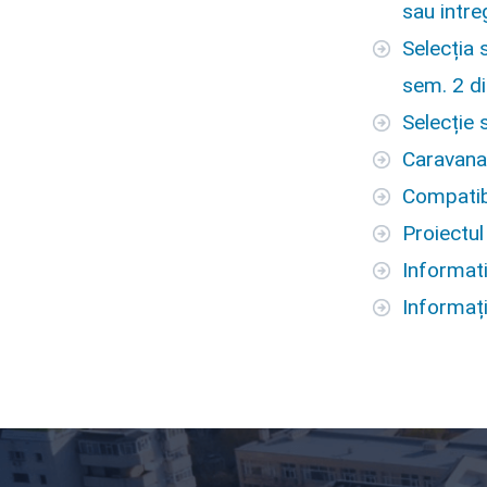
sau intre
Selecția 
sem. 2 di
Selecție
Caravana
Compatib
Proiectul
Informati
Informați