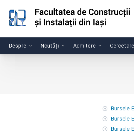
Despre
Noutăți
Admitere
Cercetar
Skip
to
content
Bursele 
Bursele 
Bursele 