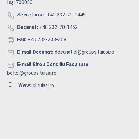
Iași 700050
Secretariat:
+40 232-70-1446
Decanat:
+40 232-70-1452
Fax:
+40 232-233-368
E-mail Decanat:
decanat.ci@groups.tuiasi.ro
E-mail Birou Consiliu Facultate:
bcf.ci@groups.tuiasi.ro
Www:
ci.tuiasi.ro