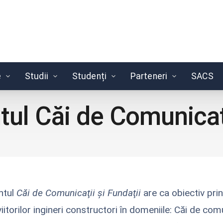
e
Studii
Studenți
Parteneri
SACS
l Căi de Comunicați
ntul
Căi de Comunicaţii şi Fundaţii
are ca obiectiv prin
iitorilor ingineri constructori în domeniile: Căi de comu