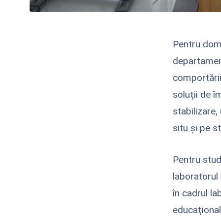
Pentru dom
departament
comportării
soluţii de î
stabilizare,
situ şi pe s
Pentru studi
laboratorul
în cadrul la
educaţional