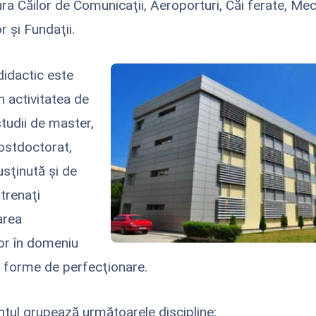
ura Căilor de Comunicaţii, Aeroporturi, Căi ferate, Me
 şi Fundaţii.
didactic este
în activitatea de
studii de master,
ostdoctorat,
usţinută şi de
trenaţi
area
or în domeniu
te forme de perfecţionare.
ul grupează următoarele discipline: