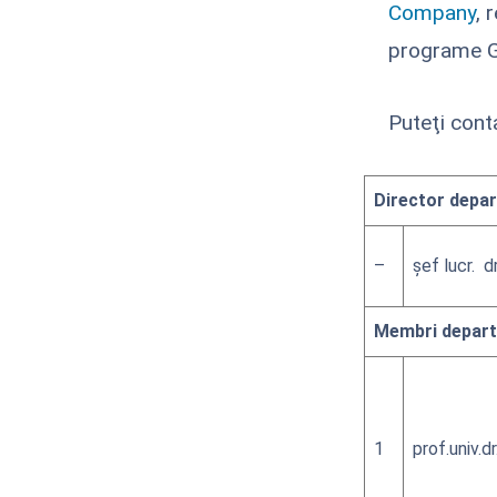
Company
, 
programe G
Puteţi cont
Director depa
–
şef lucr. dr
Membri depar
1
prof.univ.dr