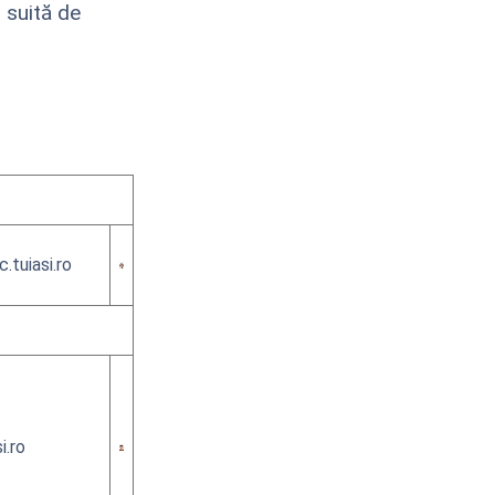
 suită de
tuiasi.ro
i.ro