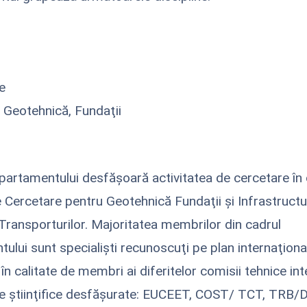
e
 Geotehnică, Fundaţii
artamentului desfăşoară activitatea de cercetare în 
e Cercetare pentru Geotehnică Fundaţii şi Infrastruct
a Transporturilor. Majoritatea membrilor din cadrul
ului sunt specialişti recunoscuţi pe plan internaţional
în calitate de membri ai diferitelor comisii tehnice in
ţile ştiinţifice desfăşurate: EUCEET, COST/ TCT, TRB