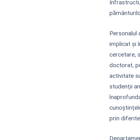
Infrastruct
pământurilor
Personalul 
implicat şi 
cercetare, 
doctorat, p
activitate s
studenţii an
înaprofund
cunoştinţel
prin diferi
Departament