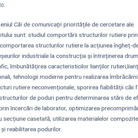
c.
eniul
Căi de comunicaţii
priorităţile de cercetare ale
lui sunt: studiul comportării structurilor rutiere prin
 comportarea structurilor rutiere la acţiunea îngheţ-d
şeurilor industriale la construcţia şi întreţinerea drum
fic, îmbunătăţirea caracteristicilor lianţilor rutieri,lianţi
nali, tehnologii moderne pentru realizarea îmbrăcămi
ucturi rutiere neconvenţionale, sporirea fiabilităţii căii 
tructurilor de poduri pentru determinarea stării de ef
prin încercări de laborator, optimizarea precomprimări
u secţiune casetată, utilizarea materialelor compozite
şi reabilitarea podurilor.