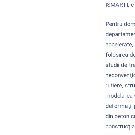
ISMARTI, et
Pentru dom
departamentu
accelerate,
folosirea de
studii de tra
neconvenţio
rutiere, str
modelarea s
deformaţii 
din beton c
construcţia 