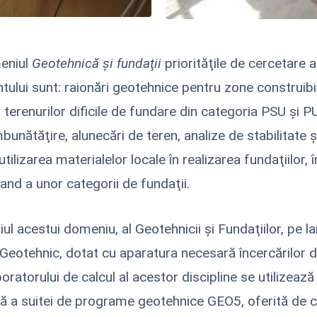
eniul
Geotehnică şi fundaţii
priorităţile de cercetare a
ului sunt: raionări geotehnice pentru zone construibil
 terenurilor dificile de fundare din categoria PSU şi 
mbunătăţire, alunecări de teren, analize de stabilitate 
 utilizarea materialelor locale în realizarea fundaţiilor, î
tand a unor categorii de fundaţii.
ul acestui domeniu, al Geotehnicii şi Fundaţiilor, pe l
 Geotehnic, dotat cu aparatura necesară încercărilor d
boratorului de calcul al acestor discipline se utilizează
ă a suitei de programe geotehnice GEO5, oferită de 