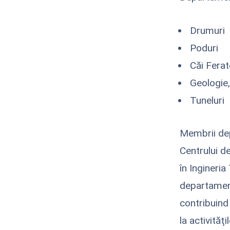
Drumuri
Poduri
Căi Ferat
Geologie,
Tuneluri
Membrii dep
Centrului d
în Ingineri
departament
contribuind 
la activită