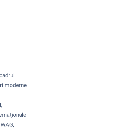
cadrul
uri moderne
,
ternaţionale
/DWAG,