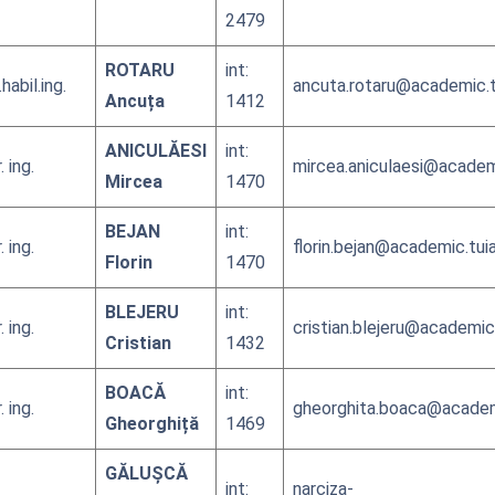
2479
ROTARU
int:
.habil.ing.
ancuta.rotaru@academic.tu
Ancuța
1412
ANICULĂESI
int:
. ing.
mircea.aniculaesi@academi
Mircea
1470
BEJAN
int:
. ing.
florin.bejan@academic.tuia
Florin
1470
BLEJERU
int:
. ing.
cristian.blejeru@academic.
Cristian
1432
BOACĂ
int:
. ing.
gheorghita.boaca@academi
Gheorghiță
1469
GĂLUŞCĂ
int:
narciza-