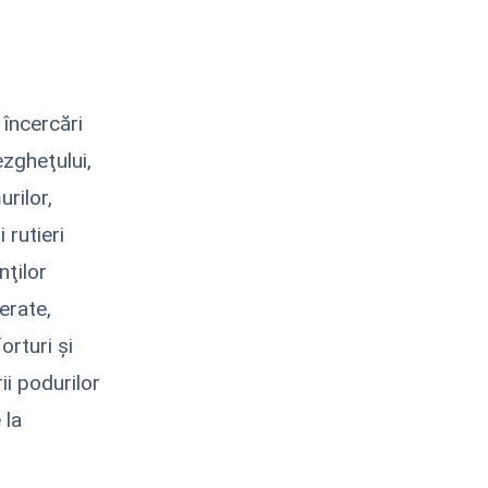
 încercări
ezgheţului,
urilor,
 rutieri
nţilor
ferate,
orturi şi
i podurilor
 la