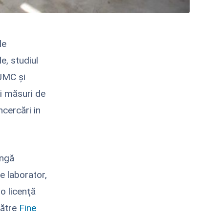
le
e, studiul
PUMC şi
şi măsuri de
ncercări in
angă
e laborator,
 o licenţă
către
Fine