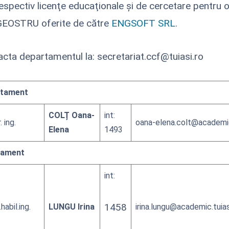
respectiv licenţe educaţionale şi de cercetare pentru o
EOSTRU oferite de către
ENGSOFT SRL
.
acta departamentul la: secretariat.ccf@tuiasi.ro
rtament
COLȚ Oana-
int:
. ing.
oana-elena.colt@academic.
Elena
1493
tament
int:
1458
.habil.ing.
LUNGU Irina
irina.lungu@academic.tuias