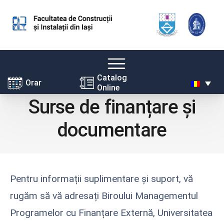
Skip
Catalog
Orar
Online
to
Surse de finanțare și
content
documentare
Pentru informații suplimentare și suport, vă
rugăm să vă adresați Biroului Managementul
Programelor cu Finanțare Externă, Universitatea