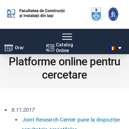
Skip
Catalog
Orar
Online
to
Platforme online pentru
content
cercetare
8.11.2017
Joint Research Center pune la dispoziție