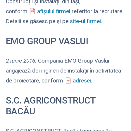
Construcții și Instalații din Iași,
conform
afișului firmei
referitor la recrutare.
Detalii se găsesc pe și pe
site-ul firmei
.
EMO GROUP VASLUI
2 iunie 2016.
Compania EMO Group Vaslui
angajează doi ingineri de instalații în activitatea
de proiectare, conform
adresei
.
S.C. AGRICONSTRUCT
BACĂU
S.C. AGRICONSTRUCT Bacău face angajări,