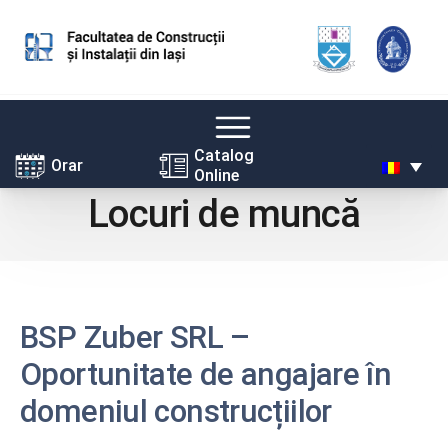
Skip
Catalog
Orar
Online
to
Locuri de muncă
content
BSP Zuber SRL
–
Oportunitate de angajare în
domeniul construcțiilor