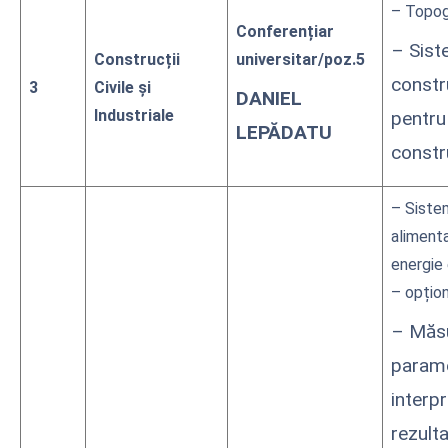
– Topog
Conferențiar
– Sis
Construcții
universitar/poz.5
constr
3
Civile și
DANIEL
Industriale
pentru
LEPĂDATU
constr
– Siste
aliment
energie 
– opțion
– Măs
parame
interp
rezulta