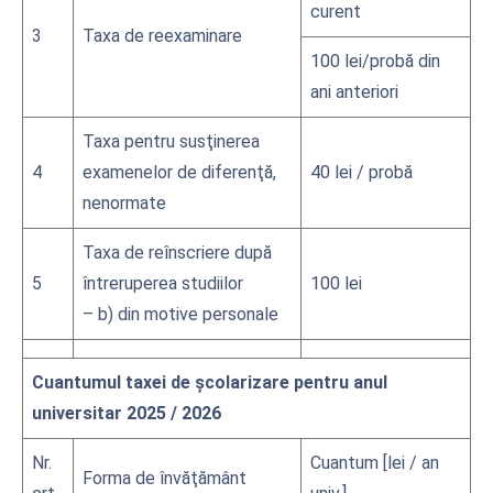
curent
3
Taxa de reexaminare
100 lei/probă din
ani anteriori
Taxa pentru susţinerea
4
examenelor de diferenţă,
40 lei / probă
nenormate
Taxa de reînscriere după
5
întreruperea studiilor
100 lei
– b) din motive personale
Cuantumul taxei de şcolarizare pentru anul
universitar 2025 / 2026
Nr.
Cuantum [lei / an
Forma de învăţământ