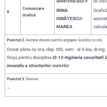
universitar/poz.9
de calc
Comunicare
IRINA
Grafic
8
Grafică
IGNĂTESCU-
asista
MANEA
calcul
Punctul 2.
Avizare dosare pentru angajare la plata cu ora.
Dosar plata cu ora, dep. MS, sem . al II-lea, dr.ing
Roșu pentru disciplina
IS-12-Ingineria securitatii l
incendiu a structurilor-curs+lcr
Punctul 3
. Diverse
–