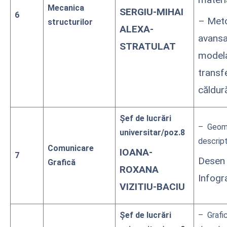
Mecanica
SERGIU-MIHAI
6
– Met
structurilor
ALEXA-
avansa
STRATULAT
modela
transf
căldur
Șef de lucrări
– Geom
universitar/poz.8
descript
Comunicare
IOANA-
7
Desen 
Grafică
ROXANA
Infogr
VIZITIU-BACIU
Șef de lucrări
– Grafic