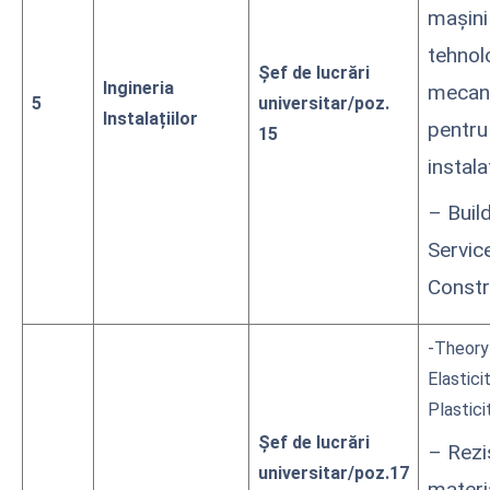
mașini
tehnol
Șef de lucrări
Ingineria
mecan
5
universitar/poz.
Instalațiilor
pentru
15
instalaț
– Buil
Servic
Constr
-Theory
Elastici
Plastici
Șef de lucrări
– Rezi
universitar/poz.17
materi