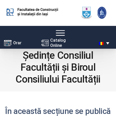
Skip
Catalog
Orar
Online
to
Ședințe Consiliul
content
Facultății și Biroul
Consiliului Facultății
În această secțiune se publică