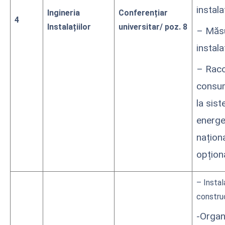
instalaț
Ingineria
Conferențiar
4
Instalațiilor
universitar/ poz. 8
– Măsu
instalaț
– Rac
consum
la sis
energe
națion
opționa
– Instal
construc
-Organ