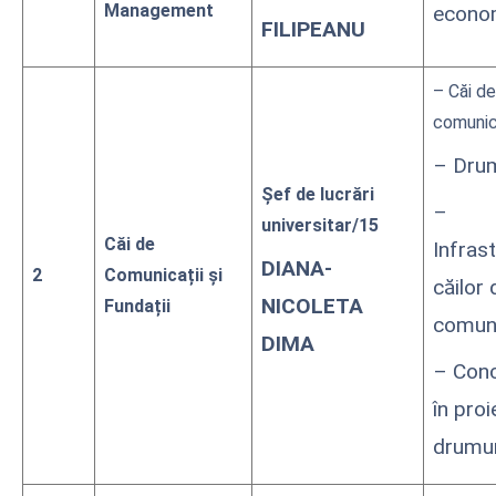
Management
econo
FILIPEANU
– Căi de
comunic
– Drum
Șef de lucrări
–
universitar/15
Căi de
Infras
DIANA-
2
Comunicații și
căilor 
NICOLETA
Fundații
comuni
DIMA
– Conc
în pro
drumur