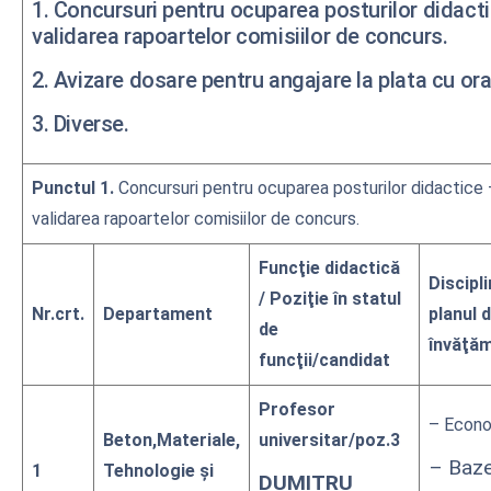
1. Concursuri pentru ocuparea posturilor didact
validarea rapoartelor comisiilor de concurs.
2. Avizare dosare pentru angajare la plata cu ora
3. Diverse.
Punctul 1.
Concursuri pentru ocuparea posturilor didactice 
validarea rapoartelor comisiilor de concurs.
Funcţie didactică
Discipli
/ Poziţie în statul
Nr.crt.
Departament
planul 
de
învăţă
funcţii/candidat
Profesor
– Econ
Beton,Materiale,
universitar/poz.3
– Baze
1
Tehnologie și
DUMITRU