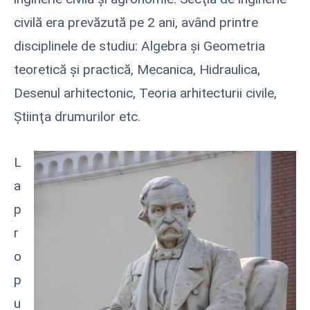
civilă era prevăzută pe 2 ani, având printre
disciplinele de studiu: Algebra şi Geometria
teoretică şi practică, Mecanica, Hidraulica,
Desenul arhitectonic, Teoria arhitecturii civile,
Ştiinţa drumurilor etc.
L
a
p
r
o
p
u