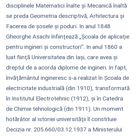
disciplinele Matematici înalte şi Mecanică înaltă
se preda Geometria descriptivă, Arhitectura şi
Facerea de şosele şi poduri. In anul 1848
Gheorghe Asachi înfiinţează „Şcoala de aplicaţie
pentru ingineri şi constructori”. In anul 1860 a
luat fiinţă Universitatea din Iaşi, care avea şi
dreptul de a acorda diplome de ingineri. In fapt,
învăţământul ingineresc s-a realizat în Şcoala de
electricitate industrială (din 1910), transformată
în Institutul Electrotehnic (1912), şi în Catedra
de Chimie tehnologică (din 1911). Un moment
hotărâtor al istoriei universităţii îl constituie
Decizia nr. 205.660/03.12.1937 a Ministerului