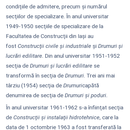
condiţiile de admitere, precum şi numărul
secţiilor de specializare. În anul universitar
1949-1950 secţiile de specializare de la
Facultatea de Construcţii din Iaşi au
fost
Construcţii civile şi industriale
şi
Drumuri şi
lucrări edilitare
. Din anul universitar 1951-1952
secţia de
Drumuri şi lucrări edilitare
se
transformă în secţia de
Drumuri
. Trei ani mai
târziu (1954) secţia de
Drumuri
capătă
denumirea de secţia de
Drumuri şi poduri
.
În anul universitar 1961-1962 s-a înfiinţat secţia
de
Construcţii şi instalaţii hidrotehnice
, care la
data de 1 octombrie 1963 a fost transferată la