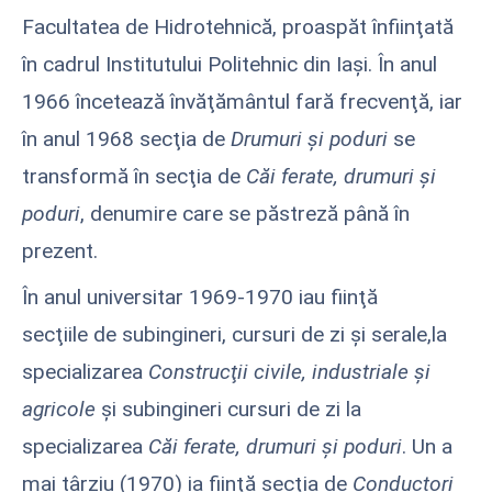
Facultatea de Hidrotehnică, proaspăt înfiinţată
în cadrul Institutului Politehnic din Iaşi. În anul
1966 încetează învăţământul fară frecvenţă, iar
în anul 1968 secţia de
Drumuri şi poduri
se
transformă în secţia de
Căi ferate, drumuri şi
poduri
, denumire care se păstreză până în
prezent.
În anul universitar 1969-1970 iau fiinţă
secţiile de subingineri, cursuri de zi şi serale,la
specializarea
Construcţii civile, industriale şi
agricole
şi subingineri cursuri de zi la
specializarea
Căi ferate, drumuri şi poduri
. Un a
mai târziu (1970) ia fiinţă secţia de
Conductori