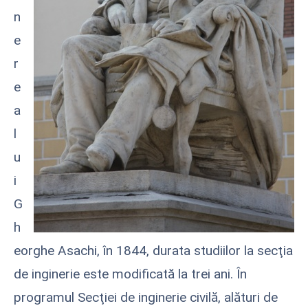
n
e
r
e
a
l
u
i
G
h
eorghe Asachi, în 1844, durata studiilor la secţia
de inginerie este modificată la trei ani. În
programul Secţiei de inginerie civilă, alături de