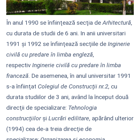
În anul 1990 se înfiinţează secţia de
Arhitectură
,
cu durata de studii de 6 ani. In anii universitari
1991 şi 1992 se înfiinţează secţiile de
Inginerie
civilă cu predare în limba engleză
,
respectiv
Inginerie civilă cu predare în limba
franceză
. De asemenea, în anul universitar 1991
s-a înfiinţat
Colegiul de Construcţii nr.2
, cu
durata studiilor de 3 ani, având la început două
direcţii de specializare:
Tehnologia
construcţiilor
şi
Lucrări edilitare
, apărând ulterior
(1994) cea de-a treia direcţie de
specializare:
Organizarea şi economia