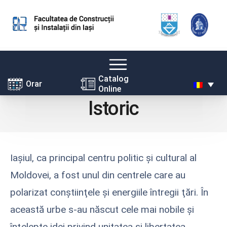
Skip
Catalog
Orar
Online
to
Istoric
content
Iaşiul, ca principal centru politic şi cultural al
Moldovei, a fost unul din centrele care au
polarizat conştiinţele şi energiile întregii ţări. În
această urbe s-au născut cele mai nobile şi
înţelepte idei privind unitatea şi libertatea