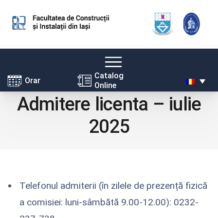
Skip
Catalog
Orar
Online
to
Admitere licenta – iulie
content
2025
Telefonul admiterii (în zilele de prezență fizică
a comisiei: luni-sâmbătă 9.00-12.00): 0232-