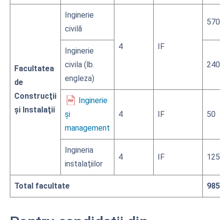
Inginerie
570
civilă
4
IF
Inginerie
civila (lb.
240
Facultatea
engleza)
de
Construcţii
Inginerie
şi Instalaţii
și
4
IF
50
management
Ingineria
4
IF
125
instalaţiilor
Total facultate
985