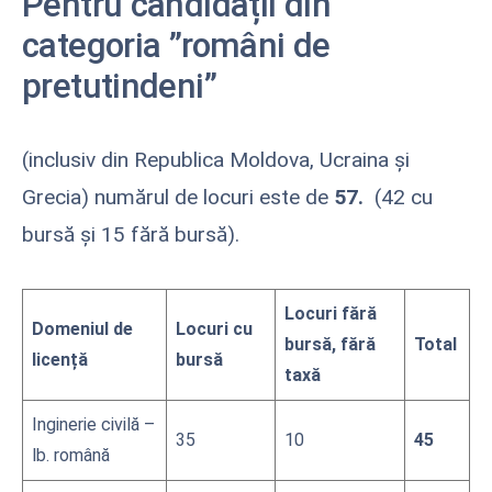
Pentru candidații din
categoria ”români de
pretutindeni”
(inclusiv din Republica Moldova, Ucraina și
Grecia) numărul de locuri este de
57.
(42 cu
bursă și 15 fără bursă).
Locuri fără
Domeniul de
Locuri cu
bursă, fără
Total
licență
bursă
taxă
Inginerie civilă –
35
10
45
lb. română