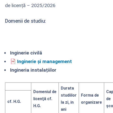
de licență – 2025/2026
Domenii de studiu:
Inginerie civilă
Inginerie și management
Ingineria instalațiilor
Durata
Domeniul de
Cap
studiilor
Forma de
licenţă cf.
de
cf. H.G.
la zi, in
organizare
H.G.
şco
ani