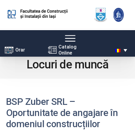
Skip
Catalog
Orar
Online
to
Locuri de muncă
content
BSP Zuber SRL
–
Oportunitate de angajare în
domeniul construcțiilor