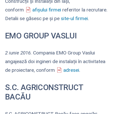
Construcții și Instalații din Iași,
conform
afișului firmei
referitor la recrutare.
Detalii se găsesc pe și pe
site-ul firmei
.
EMO GROUP VASLUI
2 iunie 2016.
Compania EMO Group Vaslui
angajează doi ingineri de instalații în activitatea
de proiectare, conform
adresei
.
S.C. AGRICONSTRUCT
BACĂU
S.C. AGRICONSTRUCT Bacău face angajări,