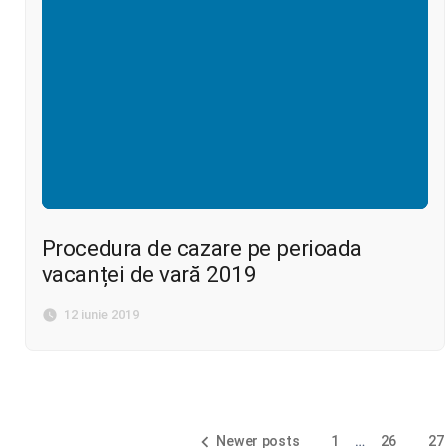
Procedura de cazare pe perioada
vacanței de vară 2019
12 iunie 2019
Navigare
în
Newer posts
1
…
26
27