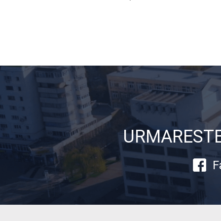
articole
URMARESTE-
F