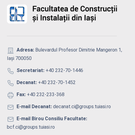
Adresa:
Bulevardul Profesor Dimitrie Mangeron 1,
Iași 700050
Secretariat:
+40 232-70-1446
Decanat:
+40 232-70-1452
Fax:
+40 232-233-368
E-mail Decanat:
decanat.ci@groups.tuiasi.ro
E-mail Birou Consiliu Facultate:
bcf.ci@groups.tuiasi.ro