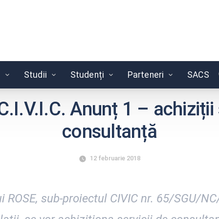
e
Studii
Studenți
Parteneri
SACS
C.I.V.I.C. Anunț 1 – achiziții 
consultanță
12 februarie 2018
ui ROSE, sub-proiectul CIVIC nr. 65/SGU/NC/I