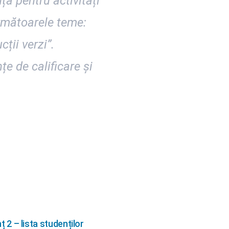
nță pentru activități
următoarele teme:
ții verzi”.
țe de calificare și
nț 2 – lista studenților