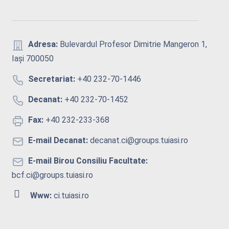
Adresa:
Bulevardul Profesor Dimitrie Mangeron 1,
Iași 700050
Secretariat:
+40 232-70-1446
Decanat:
+40 232-70-1452
Fax:
+40 232-233-368
E-mail Decanat:
decanat.ci@groups.tuiasi.ro
E-mail Birou Consiliu Facultate:
bcf.ci@groups.tuiasi.ro
Www:
ci.tuiasi.ro