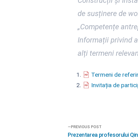
Construcții și Insta
de susținere de wor
„Competențe antrepr
Informații privind a
alți termeni releva
Termeni de referi
Invitația de partic
Navigare
PREVIOUS POST
Previous
Prezentarea profesorului Qin