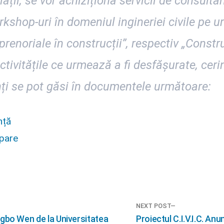
lații, se vor achiziționa servicii de consulta
kshop-uri în domeniul ingineriei civile pe 
enoriale în construcții”, respectiv „Construc
ctivitățile ce urmează a fi desfășurate, cerin
nți se pot găsi în documentele următoare:
nță
ipare
NEXT POST
Next
gbo Wen de la Universitatea
Proiectul C.I.V.I.C. Anu