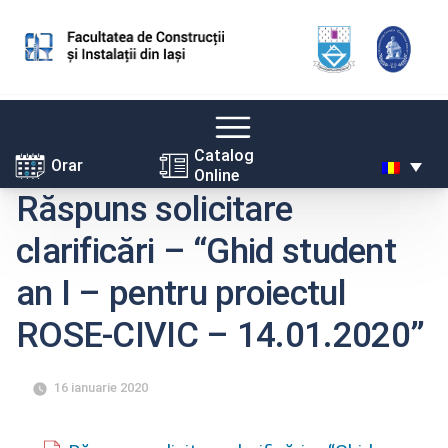
Skip
Catalog
Orar
Online
to
Răspuns solicitare
content
clarificări – “Ghid student
an I – pentru proiectul
ROSE-CIVIC – 14.01.2020”
16 ianuarie 2020