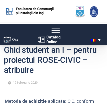
Skip
Catalog
Orar
Online
to
Ghid student an I – pentru
content
proiectul ROSE-CIVIC –
atribuire
19 februarie 2020
Metoda de achizitie aplicata:
C.O. conform