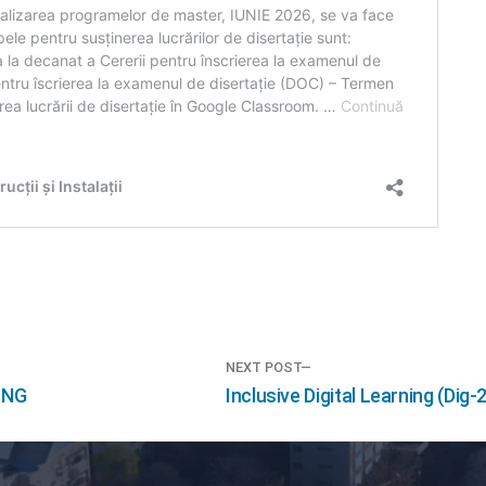
NEXT POST
Next
ING
Inclusive Digital Learning (Dig-
post: