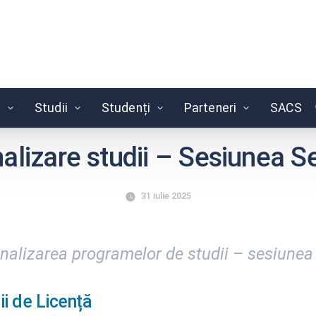
e
Studii
Studenți
Parteneri
SACS
alizare studii – Sesiunea 
31 iulie 2025
 finalizarea programelor de studii – sesiun
i de Licență