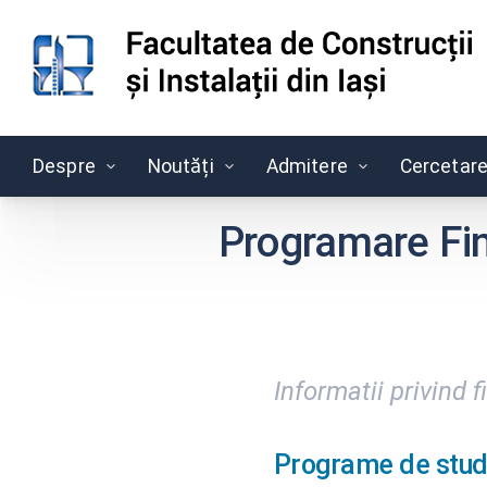
Despre
Noutăți
Admitere
Cercetar
Skip
to
Programare Fin
content
Informatii privind
Programe de studi