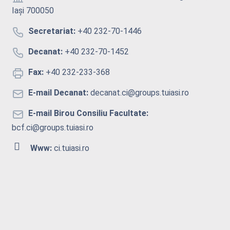
Iași 700050
Secretariat:
+40 232-70-1446
Decanat:
+40 232-70-1452
Fax:
+40 232-233-368
E-mail Decanat:
decanat.ci@groups.tuiasi.ro
E-mail Birou Consiliu Facultate:
bcf.ci@groups.tuiasi.ro
Www:
ci.tuiasi.ro