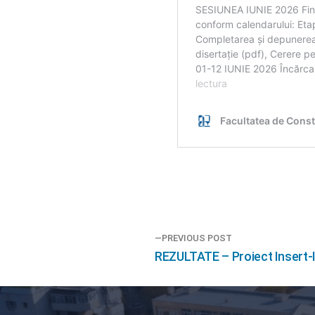
Navigare
PREVIOUS POST
Previous
REZULTATE – Proiect Insert-
în
post:
articole