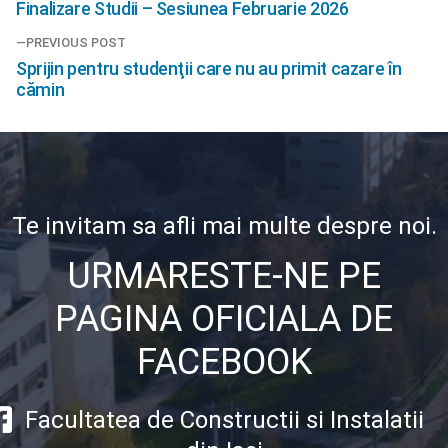
Next
Finalizare Studii – Sesiunea Februarie 2026
în
post:
PREVIOUS POST
articole
Previous
Sprijin pentru studenţii care nu au primit cazare în
post:
cămin
Te invitam sa afli mai multe despre noi.
URMARESTE-NE PE
PAGINA OFICIALA DE
FACEBOOK
Facultatea de Constructii si Instalatii