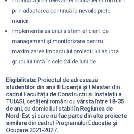
Îmbunătățirea relevanței educației și formării
prin adaptarea continuă la nevoile pieței
muncii;
Implementarea unui sistem eficient de
management și monitorizare pentru
maximizarea impactului proiectului asupra
grupului țintă în cele 24 de luni de
Eligibilitate:
Proiectul de adresează
studenților din anii III Licență și I Master
din
cadrul Facultății de Construcții și Instalații a
TUIASI, cetățeni români cu
vârsta între 18-35
de ani
, cu domiciliul stabil în
Regiunea de
Nord-Est
și care
nu fac parte din alte proiecte
similare
din cadrul Programului Educație și
Ocupare 2021-2027.