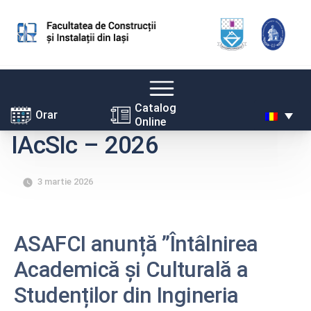
Skip
Catalog
Orar
Online
to
IAcSIc – 2026
content
3 martie 2026
ASAFCI anunță ”Întâlnirea
Academică și Culturală a
Studenților din Ingineria