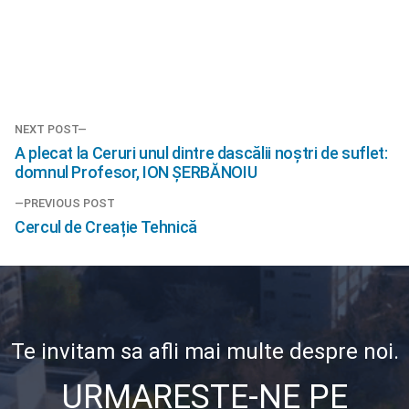
Navigare
NEXT POST
Next
A plecat la Ceruri unul dintre dascălii noștri de suflet:
în
post:
domnul Profesor, ION ȘERBĂNOIU
articole
PREVIOUS POST
Previous
Cercul de Creație Tehnică
post:
Te invitam sa afli mai multe despre noi.
URMARESTE-NE PE