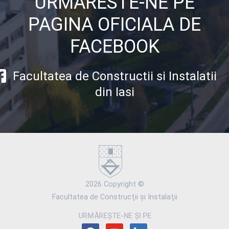
URMARESTE-NE PE
PAGINA OFICIALA DE
FACEBOOK
Facultatea de Constructii si Instalatii
din Iasi
2026 Copyright ©
Facultatea de Construcţii şi Instalaţii
URMĂREȘTE-NE ȘI PE
facebook
youtube
linkedin