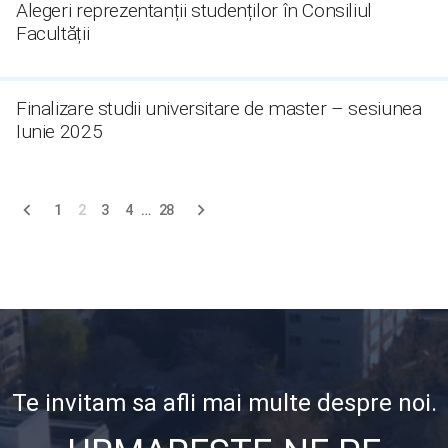
Alegeri reprezentanții studenților în Consiliul
Facultății
Finalizare studii universitare de master – sesiunea
Iunie 2025
Navigare
1
2
3
4
…
28
în
articole
Te invitam sa afli mai multe despre noi.