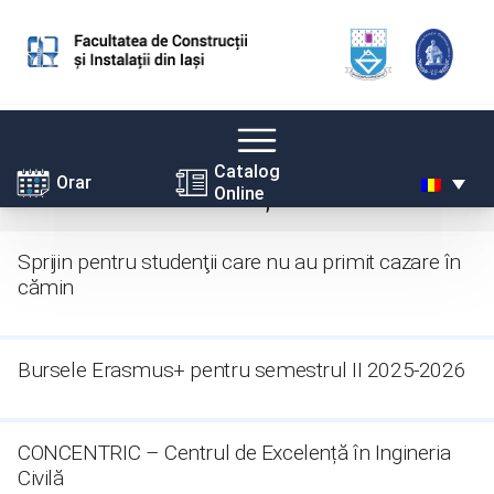
Skip
Catalog
Anunțuri
Orar
Online
to
content
Sprijin pentru studenţii care nu au primit cazare în
cămin
Bursele Erasmus+ pentru semestrul II 2025-2026
CONCENTRIC – Centrul de Excelență în Ingineria
Civilă